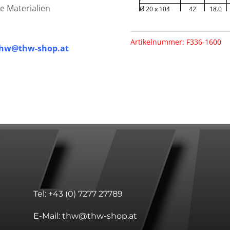
he Materialien
Ø 20 x 104
42
18.0
Ø 20 x 125
63
18.0
Ø 20 x 150
88
18.0
Artikelnummer:
F336-1600
thw@thw-shop.at
Tel:
+43 (0) 7277 27789
E-Mail:
thw@thw-shop.at