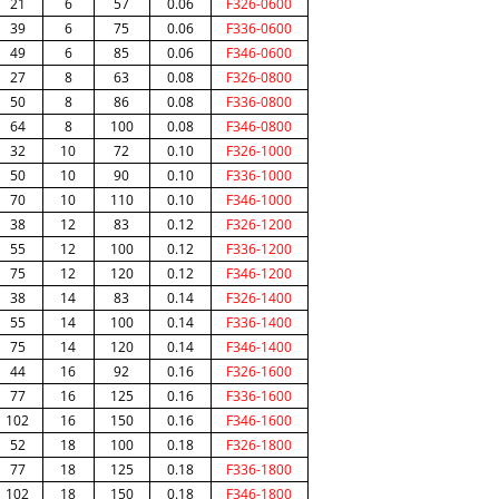
21
6
57
0.06
F326-0600
39
6
75
0.06
F336-0600
49
6
85
0.06
F346-0600
27
8
63
0.08
F326-0800
50
8
86
0.08
F336-0800
64
8
100
0.08
F346-0800
32
10
72
0.10
F326-1000
50
10
90
0.10
F336-1000
70
10
110
0.10
F346-1000
38
12
83
0.12
F326-1200
55
12
100
0.12
F336-1200
75
12
120
0.12
F346-1200
38
14
83
0.14
F326-1400
55
14
100
0.14
F336-1400
75
14
120
0.14
F346-1400
44
16
92
0.16
F326-1600
77
16
125
0.16
F336-1600
102
16
150
0.16
F346-1600
52
18
100
0.18
F326-1800
77
18
125
0.18
F336-1800
102
18
150
0.18
F346-1800