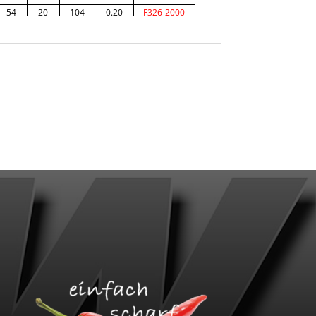
54
20
104
0.20
F326-2000
75
20
125
0.20
F336-2000
100
20
150
0.20
F346-2000