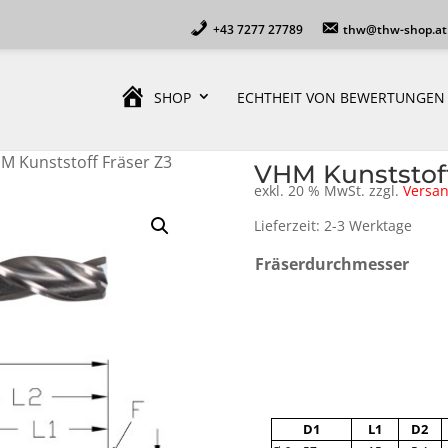
+43 7277 27789
thw@thw-shop.at
SHOP
ECHTHEIT VON BEWERTUNGEN
M Kunststoff Fräser Z3
VHM Kunststoff
exkl. 20 % MwSt.
zzgl.
Versa
Lieferzeit: 2-3 Werktage
Fräserdurchmesser
A
l
t
D1
L1
D2
e