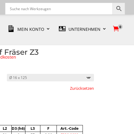
0

MEIN KONTO
UNTERNEHMEN
 Fräser Z3
ndkosten
Zurücksetzen
L2
D3 (h6)
L3
F
Art.-Code