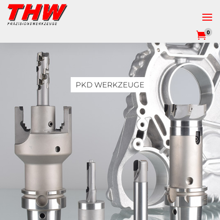
0

PKD WERKZEUGE