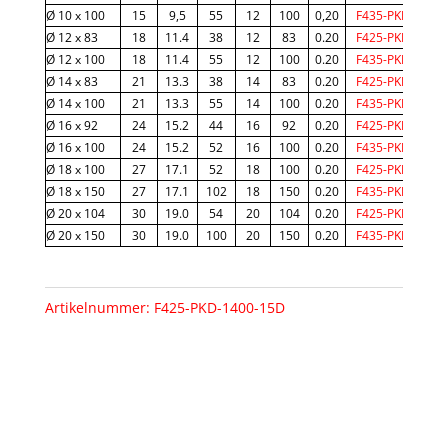
i
Ø 10 x 100
15
9,5
55
12
100
0,20
F435-PKD-1000
v
Ø 12 x 83
18
11.4
38
12
83
0.20
F425-PKD-1200
e
Ø 12 x 100
18
11.4
55
12
100
0.20
F435-PKD-1200
:
Ø 14 x 83
21
13.3
38
14
83
0.20
F425-PKD-1400
Ø 14 x 100
21
13.3
55
14
100
0.20
F435-PKD-1400
Ø 16 x 92
24
15.2
44
16
92
0.20
F425-PKD-1600
Ø 16 x 100
24
15.2
52
16
100
0.20
F435-PKD-1600
Ø 18 x 100
27
17.1
52
18
100
0.20
F425-PKD-1800
Ø 18 x 150
27
17.1
102
18
150
0.20
F435-PKD-1800
Ø 20 x 104
30
19.0
54
20
104
0.20
F425-PKD-2000
Ø 20 x 150
30
19.0
100
20
150
0.20
F435-PKD-2000
Artikelnummer:
F425-PKD-1400-15D