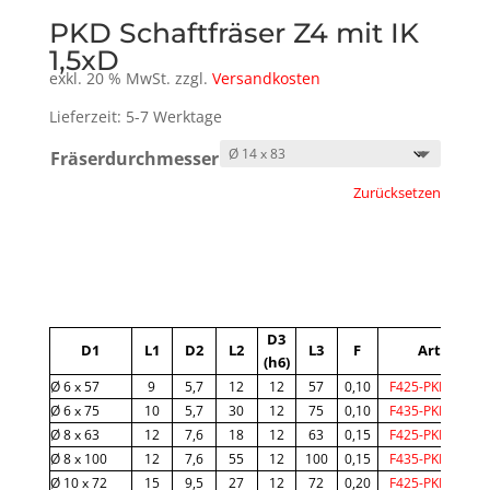
PKD Schaftfräser Z4 mit IK
1,5xD
exkl. 20 % MwSt.
zzgl.
Versandkosten
Lieferzeit: 5-7 Werktage
Fräserdurchmesser
Zurücksetzen
A
l
t
D3
e
D1
L1
D2
L2
L3
F
Art.-Code
(h6)
r
Ø 6 x 57
9
5,7
12
12
57
0,10
F425-PKD-0600
n
Ø 6 x 75
10
5,7
30
12
75
0,10
F435-PKD-0600
a
Ø 8 x 63
12
7,6
18
12
63
0,15
F425-PKD-0800
Ø 8 x 100
12
7,6
55
12
100
0,15
F435-PKD-0800
t
Ø 10 x 72
15
9,5
27
12
72
0,20
F425-PKD-1000