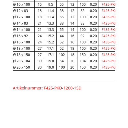
i
Ø 10 x 100
15
9,5
55
12
100
0,20
F435-PKD-1000
v
Ø 12 x 83
18
11.4
38
12
83
0.20
F425-PKD-1200
e
Ø 12 x 100
18
11.4
55
12
100
0.20
F435-PKD-1200
:
Ø 14 x 83
21
13.3
38
14
83
0.20
F425-PKD-1400
Ø 14 x 100
21
13.3
55
14
100
0.20
F435-PKD-1400
Ø 16 x 92
24
15.2
44
16
92
0.20
F425-PKD-1600
Ø 16 x 100
24
15.2
52
16
100
0.20
F435-PKD-1600
Ø 18 x 100
27
17.1
52
18
100
0.20
F425-PKD-1800
Ø 18 x 150
27
17.1
102
18
150
0.20
F435-PKD-1800
Ø 20 x 104
30
19.0
54
20
104
0.20
F425-PKD-2000
Ø 20 x 150
30
19.0
100
20
150
0.20
F435-PKD-2000
Artikelnummer:
F425-PKD-1200-15D