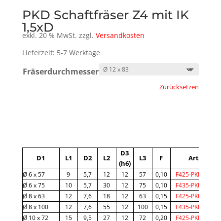
PKD Schaftfräser Z4 mit IK
1,5xD
exkl. 20 % MwSt.
zzgl.
Versandkosten
Lieferzeit: 5-7 Werktage
Fräserdurchmesser
Zurücksetzen
A
l
t
D3
e
D1
L1
D2
L2
L3
F
Art.-Code
(h6)
r
Ø 6 x 57
9
5,7
12
12
57
0,10
F425-PKD-0600
n
Ø 6 x 75
10
5,7
30
12
75
0,10
F435-PKD-0600
a
Ø 8 x 63
12
7,6
18
12
63
0,15
F425-PKD-0800
Ø 8 x 100
12
7,6
55
12
100
0,15
F435-PKD-0800
t
Ø 10 x 72
15
9,5
27
12
72
0,20
F425-PKD-1000