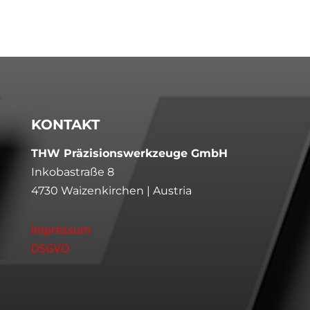
Ø 17 x 150
43
18
150
0.25
FK331-1700
Ø 18 x 100
43
18
100
0.27
FK321-1800
Ø 18 x 150
43
18
150
0.27
FK331-1800
Ø 19 x 104
45
19
104
0.28
FK321-1900
Ø 19 x 150
45
20
150
0.28
FK331-1900
Ø 20 x 104
45
20
104
0.30
FK321-2000
Ø 20 x 150
45
20
150
0.30
FK331-2000
KONTAKT
THW Präzisionswerkzeuge GmbH
Inkobastraße 8
4730 Waizenkirchen | Austria
Impressum
DSGVO