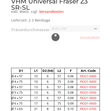
VHM Universal Fräser Z3
SR-SL
exkl. MwSt.
zzgl.
Versandkosten
Lieferzeit: 2-3 Werktage
Fräserdurchmesser
Zurücksetzen
A
l
t
D1
L1
D2 (h6)
L2
F
Art.-Code
e
Ø 4 x 57
10
6
57
0.06
FK321-0400
r
Ø 4 x 75
10
6
75
0.06
FK331-0400
n
Ø 5 x 57
13
6
57
0.08
FK321-0500
a
Ø 5 x 75
13
6
75
0.08
FK331-0500
Ø 6 x 57
17
6
57
0.09
FK321-0600
t
Ø 6 x 75
17
6
75
0.09
FK331-0600
i
Ø 7 x 63
21
8
63
0.10
FK321-0700