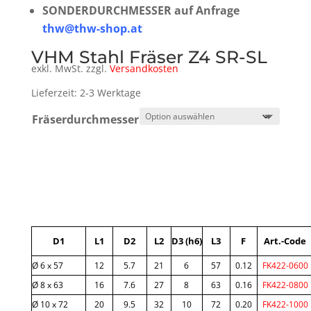
SONDERDURCHMESSER auf Anfrage
thw@thw-shop.at
VHM Stahl Fräser Z4 SR-SL
exkl. MwSt.
zzgl.
Versandkosten
Lieferzeit: 2-3 Werktage
Fräserdurchmesser
A
l
t
e
D1
L1
D2
L2
D3 (h6)
L3
F
Art.-Code
r
Ø 6 x 57
12
5.7
21
6
57
0.12
FK422-0600
n
Ø 8 x 63
16
7.6
27
8
63
0.16
FK422-0800
a
Ø 10 x 72
20
9.5
32
10
72
0.20
FK422-1000